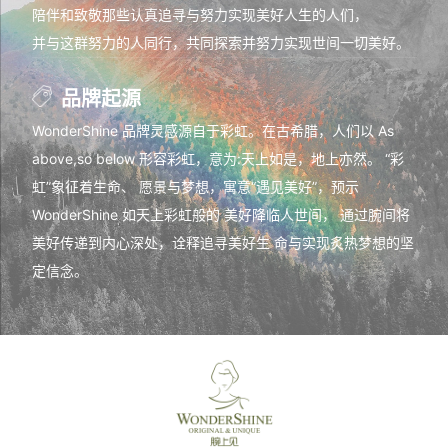
陪伴和致敬那些认真追寻与努力实现美好人生的人们，
并与这群努力的人同行，共同探索并努力实现世间一切美好。
品牌起源
WonderShine 品牌灵感源自于彩虹。在古希腊，人们以 As
above,so below 形容彩虹，意为:天上如是，地上亦然。 “彩
虹”象征着生命、 愿景与梦想，寓意“遇见美好”，预示
WonderShine 如天上彩虹般的 美好降临人世间， 通过腕间将
美好传递到内心深处，诠释追寻美好生 命与实现炙热梦想的坚
定信念。