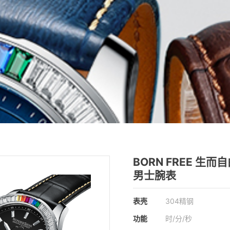
BORN FREE 生而
男士腕表
表壳
304精钢
功能
时/分/秒