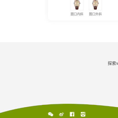
圈口内斜
圈口外斜
探索



