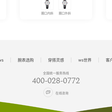
圈口内斜
圈口外斜
ws
腕表选购
穿搭灵感
ws世界
客
全国统一服务热线
400-028-0772

在线咨询