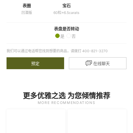
表圈
宝石
凹潜版
60粒≈6.5carats
表盘是否转动
是
否
我们可以通过电话帮您找到想要的商品，请拨打 400-821-3270

预定
在线聊天
更多优雅之选 为您倾情推荐
MORE RECOMMENDATIONS