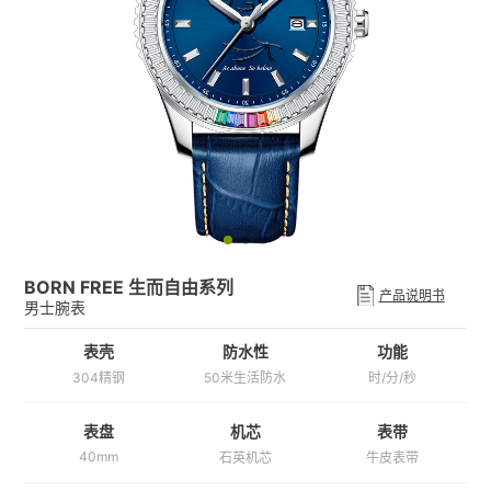
BORN FREE 生而自由系列
产品说明书
男士腕表
表壳
防水性
功能
304精钢
50米生活防水
时/分/秒
机芯
表带
表盘
40mm
石英机芯
牛皮表带