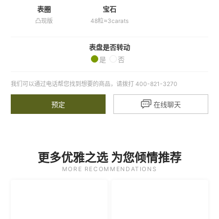
表圈
宝石
凸现版
48粒≈3carats
表盘是否转动
是
否
我们可以通过电话帮您找到想要的商品，请拨打 400-821-3270

预定
在线聊天
更多优雅之选 为您倾情推荐
MORE RECOMMENDATIONS