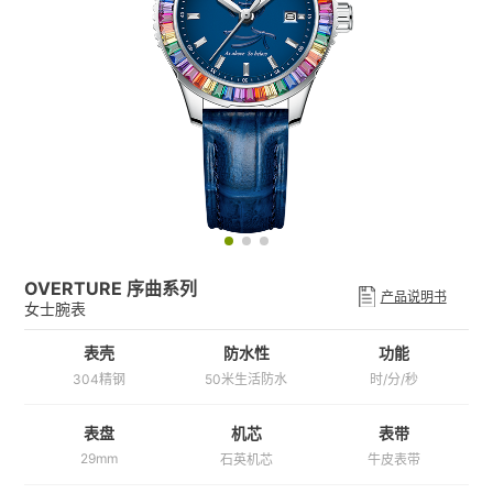
OVERTURE 序曲系列
产品说明书
女士腕表
表壳
防水性
功能
304精钢
50米生活防水
时/分/秒
机芯
表带
表盘
29mm
石英机芯
牛皮表带