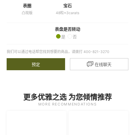
表圈
宝石
凸现版
48粒≈3carats
表盘是否转动
是
否
我们可以通过电话帮您找到想要的商品，请拨打 400-821-3270

预定
在线聊天
更多优雅之选 为您倾情推荐
MORE RECOMMENDATIONS