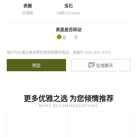
表圈
宝石
凹潜版
48粒≈3carats
表盘是否转动
是
否
我们可以通过电话帮您找到想要的商品，请拨打 400-821-3270

预定
在线聊天
更多优雅之选 为您倾情推荐
MORE RECOMMENDATIONS