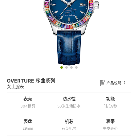
OVERTURE 序曲系列
产品说明书
女士腕表
表壳
防水性
功能
304精钢
50米生活防水
时/分/秒
机芯
表带
表盘
29mm
石英机芯
牛皮表带